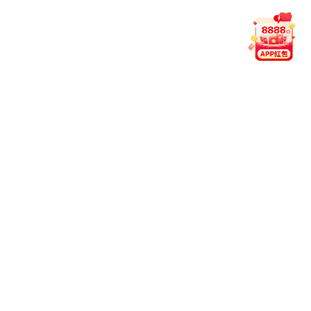
正因如此，即便面对尤文图斯600万欧元年薪这样诱
人的条件，DV9依旧保持冷静。他深知，在当今这个
瞬息万变且充满机遇与挑战的新时期，有时候耐心等
待比盲目追求眼前利益要明智得多。他期待着能够接
收到来自其他强队更具吸引力或契合度更高的报价，
从而做出最佳决策。
4、未来发展的可能性
随着冬季转会窗临近，各家俱乐部都在积极布局，为
新赛季做准备。在这样的背景下，相信会有越来越多
关于DV9去向的信息流出。目前来看，不少欧洲顶级
联赛豪门如西甲、英超等均有意引入这位才华横溢的
小将，这无疑让他的未来充满悬念和期待。