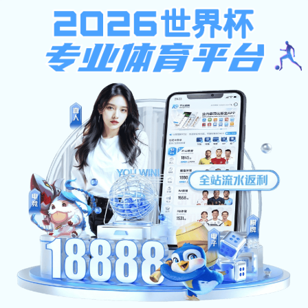
立即注册
乐投体育
官网 · 权威体
育数据平台
乐投体育 OFFICIAL WEBSITE
自2022年创立以来，
乐投体育
致力于为用户提供包括
NBA、英超、欧洲杯、LPL在内的热门赛事直播与数据
服务，广受用户信赖。
立即下载乐投体育APP