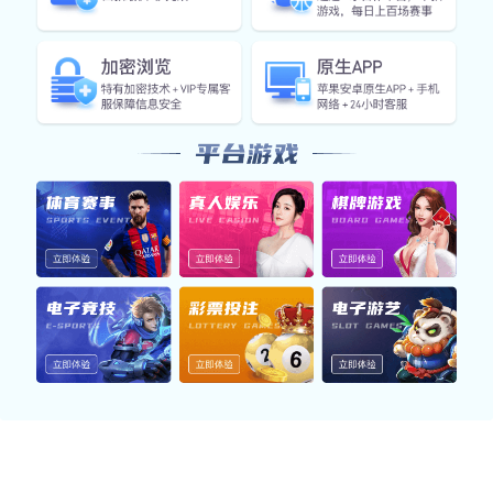
留住这样的潜力股，从而形成一个更加稳定且具有竞
争力的团队。
然而，战略上的高估并不总能达到预期效果。如果球
员对于现有条件不满意或有更好的选择，那么即使是
优渥待遇也难以打动他。因此，在这一背景下，我们
可以看到尤文图斯需要更具灵活性的应对策略，以应
对市场变化和球员心理状态。
2、DV9的个人职业规划
对于年轻球员来说，职业生涯的发展往往需要慎重考
虑每一个选择。DV9虽然面临着来自尤文图斯的诱人
报价，但他仍然倾向于等待其他球队提供更多可能
性，这显示出他的职业规划非常成熟。他清楚自己所
需的不仅仅是金钱，更重要的是适合自己的发展环境