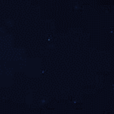
下一篇：
小迈克尔波特上半场表现低迷三分
出席瓜帅曼城告
-22