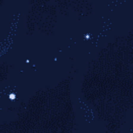
等，导致球队整体表现起伏不定。这直接影响到了他们
愈加岌岌可危。
另一方面，新一季开始后的一些积极变化也值得
潜力，有望成为未来的新星。如果临时主帅能够
生积极作用。
综上所述，要想重新进入欧洲赛场，仅依靠目前
同努力，以更加稳定和高效的表现来赢得更多积
3、临时主帅的重要性
对于任何一支渴望成功的球队来说，教练都是至
时主帅不仅要承担起指挥比赛的职责，还需及时
往面临着巨大压力，但同时也是改变命运的重要