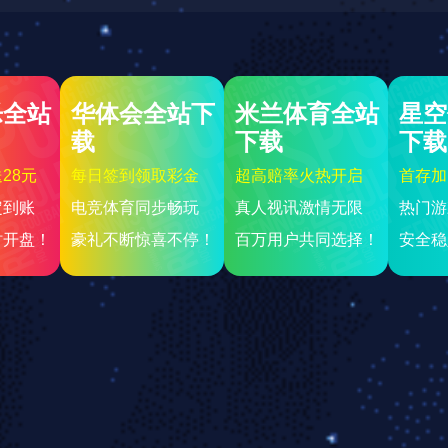
策略。通过这些分析，我们可以更好地理解曼联
1、球队历史与文化
曼联作为英超历史悠久的俱乐部之一，其辉煌成
联曾多次夺得英超冠军和欧洲冠军，这些荣誉不
化。在这样的背景下，球队对于重返欧洲赛场有
此外，曼联一直以来都被视为英超的象征之一。
还是“红魔”的传奇故事，都使得这支队伍承载着
仅要看其战术水平，还需考虑其是否能传承和发
因此，琼斯强调临时主帅需要确保争取欧联杯或
新一代球员能够继承并发扬光大，从而增强整个
2、当前球队状态分析
目前，曼联面临着不小的挑战。在过去几个赛季