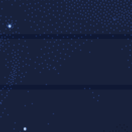
在当今足球界，曼联无疑是最受关注的俱乐部之
出，新的教练必须确保球队争取欧联杯或欧冠资
期望，也揭示了俱乐部在重建过程中的迫切需求
包括球队历史与文化、当前球队状态分析、临时