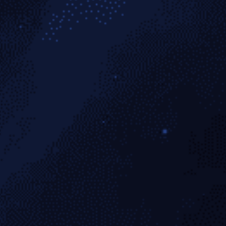
最后，加强与各方合作，共同打造良好的团队氛
朝着同一个目标努力奋斗才能形成合力，提高竞
总结：
Total, 琼斯所强调的话语道出了曼联在当下阶
冠资格。这不仅关乎到俱乐部声誉，更涉及整个
需要通力合作，每个人都肩负起自己的责任，共同
最终，希望通过合适的人选和正确的方法论，使
路，实现更高远的发展理想，为无数红魔粉丝带