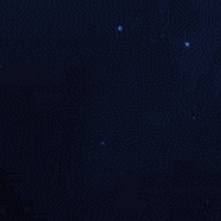
上一篇：
湖人高管透露詹姆斯交易仅与骑士…
热门推荐
博尼盛赞主帅齐沃给予信
文班单赛季
心期待在
马刺队史
2026-06-27
2026-07-05