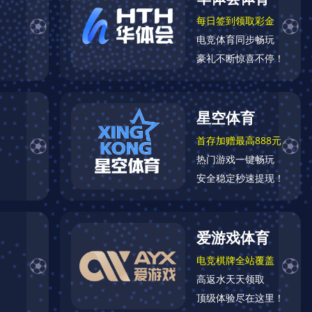
2026-06-09 01:11
63 次阅读
一。随着球队临时主帅的任命，琼斯明确指
格。这一观点不仅反映了曼联在竞技层面的
。本文将从四个方面深入探讨琼斯的观点，
主帅的重要性以及如何实现欧洲赛事资格的