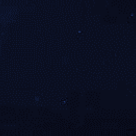
双一阵入选成
美记曝老詹若离队湖人欲
前妻塞拉
换欧文东
别战全家
2026-07-13
2026-06