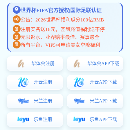
首页
/
体育资讯
/ 正文