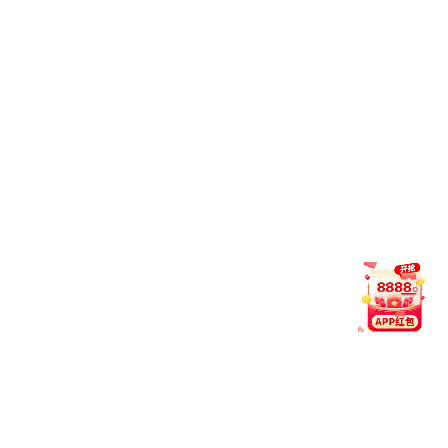
同时，在长期不败记录面前，每位球员都希望延续这
个佳绩，因此更加专注于每一次训练和比赛。他们明
白，一旦放松警惕，就可能失去这份荣耀，因此团结
一致，全力以赴成为他们共同追求的目标。
此外，对于年轻球员而言，与强队交手是一种宝贵经
验，而这种经验又可以转化为心理优势。在与黄蜂进
行较量时，他们能够充分发挥自己的潜能，不再畏
惧，而是迎接挑战，从而助力团队赢得更多胜利。
4、历史交锋回顾
回顾过去几年的交锋记录，我们可以看到快船对黄蜂
始终保持着明显优势。自2017年11月19日以来，两队
多次相遇，但结果却总是偏向于快船一方。这段时间
里，不仅展现出了双方实力上的差距，也反映出黄蜂