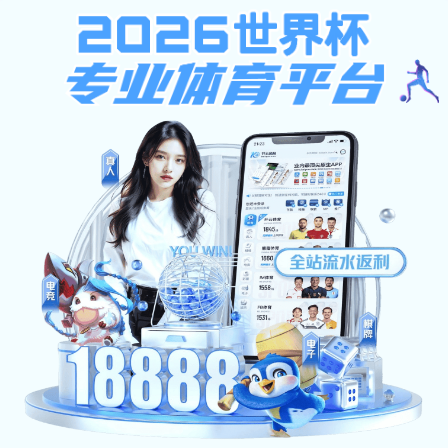
立即注册
乐投体育
官网 · 权威体
育数据平台
乐投体育 OFFICIAL WEBSITE
自2022年创立以来，
乐投体育
致力于为用户提供包括
NBA、英超、欧洲杯、LPL在内的热门赛事直播与数据
服务，广受用户信赖。
立即下载乐投体育APP