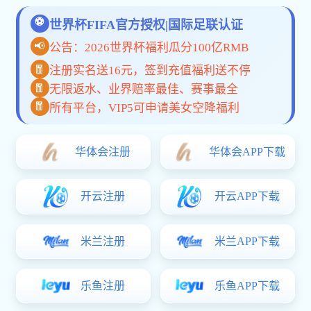
首页
/
体育资讯
/ 正文