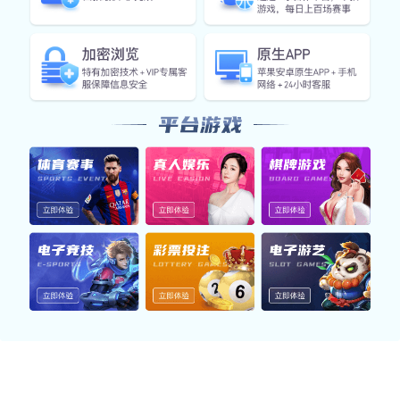
因素，也为他们赢得了更多支持者。
伊朗队之所以能有如此骄人的成绩，还要归功于教练
团队对于战术安排和人员调配的高效管理。在每场比
赛前，他们都进行了细致入微的准备工作，以确保球
员们能够最大限度地发挥潜力，从而顺利闯过重重关
卡，实现晋级目标。
2、维拉欧联杯失利原因分析
阿斯顿维拉近期在欧联杯小组赛中的表现却不尽如人
意，他们遭遇了一场惨痛失利。这场比赛暴露出了球
队在攻防两端存在的问题，加上临场应变能力不足，
使得原本具备实力的维拉未能把握住机会。这样的结
果让许多支持者感到失望。