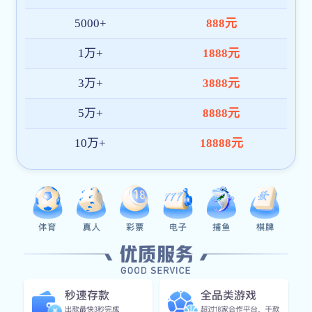
团队配合情况、对手防守策略以及未来展望，从而全
面理解这位超级巨星在关键时刻所面临的挑战。
1、投篮命中率骤降
在本场比赛中，库里的投篮命中率明显下降，这直接
导致了他得分低迷。统计数据显示，他在整场比赛中
的出手次数多达十几次，但仅有少数几次能够成功入
网。这种情况与他通常高效的得分能力形成鲜明对
比，让球迷和评论员都感到不解。
造成这一现象的原因可能有很多，其中最主要的是他
的投篮选择。在比赛过程中，库里虽然尝试了多个角
度和距离的投篮，但显然没有找到合适的节奏。他似
乎陷入了一种焦虑状态，不断地进行远距离投射，却
未能有效转化为得分。