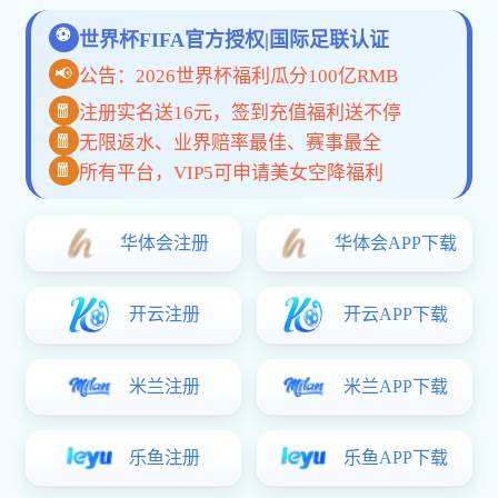
首页
/
体育资讯
/ 正文