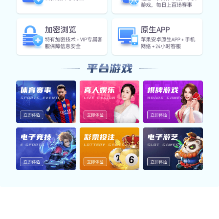
球员，在比分胶着之际果断出手命中三分，为球队打
破僵局。
此外，北京球员之间默契配合也成为其取得优势的重
要因素。在快速反击和阵地战中，他们总能找到最佳
传球路线，并且迅速转换进攻方式，让上海队防不胜
防。这种团队协作精神体现了他们平日训练中的扎实
基础，也让教练对于球队战术布置感到欣慰。
值得一提的是，在整个比赛过程中，北京球员即使面
临连续失误或裁判争议，也始终保持自信，不急躁、
不抱怨。这种心态让他们能够及时调整策略，应对不
断变化的赛局，从而最终赢得比赛胜利。
2、上海队经验不足显露
相较于北京队，上海队则显得有些青涩。在面对激烈